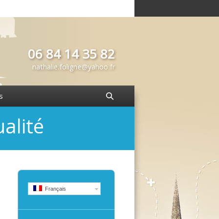
06 84 14 35 82
nathalie.foligne@yahoo.fr
s
alité
Français