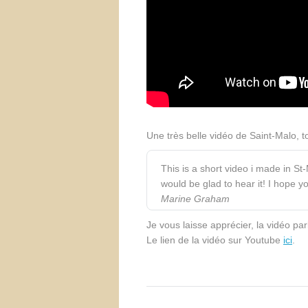
Une très belle vidéo de Saint-Malo,
This is a short video i made in St-M
would be glad to hear it! I hope you
Marine Graham
Je vous laisse apprécier, la vidéo pa
Le lien de la vidéo sur Youtube
ici
.