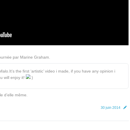
 tournée par Marine Graham.
alo.It’s the first ‘artistic’ video i made, if you have any opinion i
 will enjoy it!
rle d’elle même.
30 juin 2014