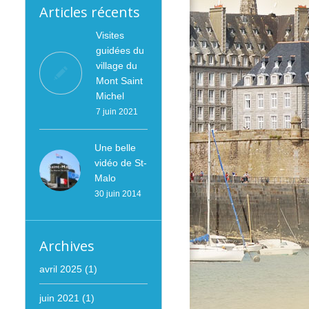
Articles récents
Visites
guidées du
village du
Mont Saint
Michel
7 juin 2021
Une belle
vidéo de St-
Malo
30 juin 2014
Archives
avril 2025
(1)
juin 2021
(1)