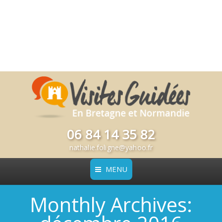
06 84 14 35 82
nathalie.foligne@yahoo.fr
MENU
Monthly Archives: