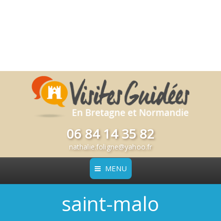
06 84 14 35 82
nathalie.foligne@yahoo.fr
MENU
saint-malo