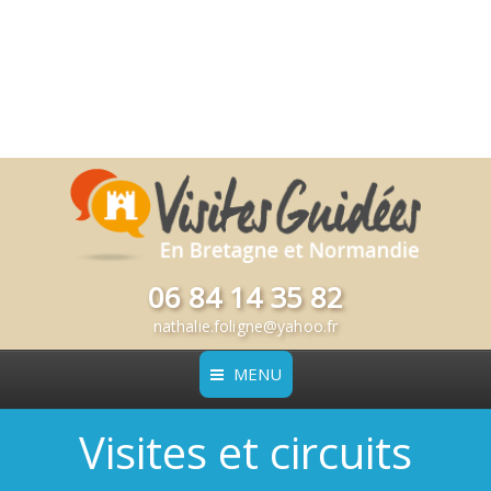
06 84 14 35 82
nathalie.foligne@yahoo.fr
MENU
Visites et circuits