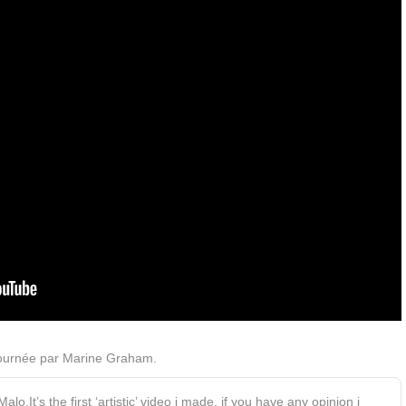
 tournée par Marine Graham.
alo.It’s the first ‘artistic’ video i made, if you have any opinion i