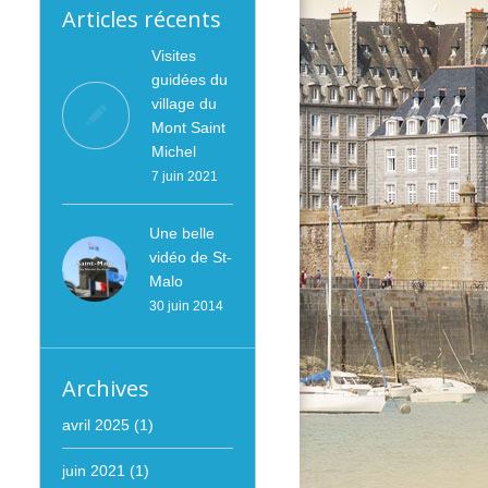
Articles récents
Visites
guidées du
village du
Mont Saint
Michel
7 juin 2021
Une belle
vidéo de St-
Malo
30 juin 2014
Archives
avril 2025
(1)
juin 2021
(1)