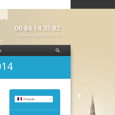
06 84 14 35 82
nathalie.foligne@yahoo.fr
s
014
Français