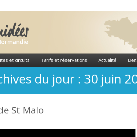
ites et circuits
Tarifs et réservations
Actualité
Lien
chives du jour :
30 juin 2
de St-Malo