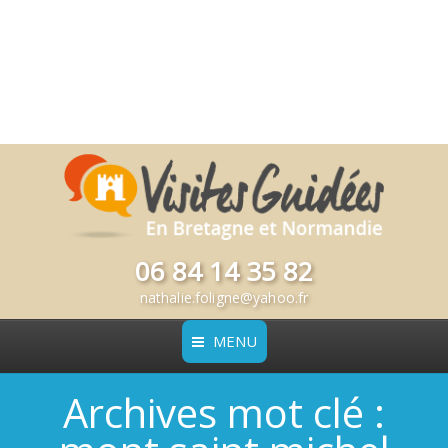
06 84 14 35 82
nathalie.foligne@yahoo.fr
MENU
Archives mot clé :