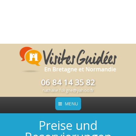
06 84 14 35 82
nathalie.foligne@yahoo.fr
MENU
Preise und