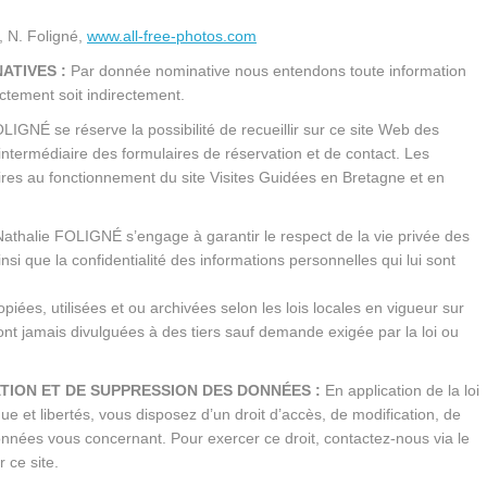
, N. Foligné,
www.all-free-photos.com
ATIVES :
Par donnée nominative nous entendons toute information
ectement soit indirectement.
IGNÉ se réserve la possibilité de recueillir sur ce site Web des
intermédiaire des formulaires de réservation et de contact. Les
aires au fonctionnement du site Visites Guidées en Bretagne et en
athalie FOLIGNÉ s’engage à garantir le respect de la vie privée des
insi que la confidentialité des informations personnelles qui lui sont
piées, utilisées et ou archivées selon les lois locales en vigueur sur
nt jamais divulguées à des tiers sauf demande exigée par la loi ou
ATION ET DE SUPPRESSION DES DONNÉES :
En application de la loi
ue et libertés, vous disposez d’un droit d’accès, de modification, de
données vous concernant. Pour exercer ce droit, contactez-nous via le
 ce site.