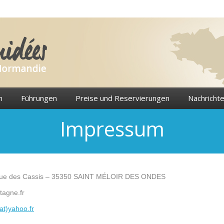
n
Führungen
Preise und Reservierungen
Nachricht
Impressum
rue des Cassis – 35350 SAINT MÉLOIR DES ONDES
tagne.fr
(at)yahoo.fr