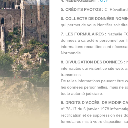
4. HÉBERGEMENT :
OVH
5. CRÉDITS PHOTOS :
C. Réveillard
6. COLLECTE DE DONNÉES NOMIN
qui permet de vous identifier soit dir
7. LES FORMULAIRES :
Nathalie FOL
données à caractère personnel par l’
informations recueillies sont nécess
Normandie.
8. DIVULGATION DES DONNÉES :
N
internautes qui visitent ce site web, a
transmises.
De telles informations peuvent être co
les données personnelles, mais ne so
toute autorité judiciaire.
9. DROITS D’ACCÈS, DE MODIFIC
n° 78-17 du 6 janvier 1978 informatiq
rectification et de suppression des 
formulaires mis à votre disposition sur