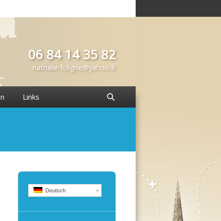
06 84 14 35 82
nathalie.foligne@yahoo.fr
en
Links
Deutsch