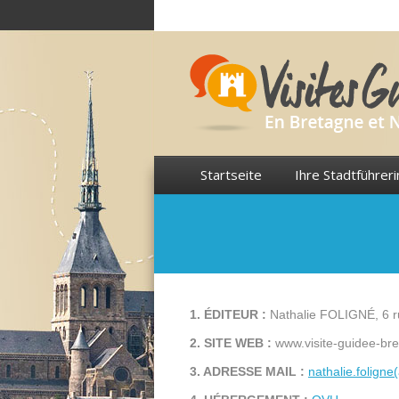
Startseite
Ihre Stadtführeri
1. ÉDITEUR :
Nathalie FOLIGNÉ, 6 
2. SITE WEB :
www.visite-guidee-bre
3. ADRESSE MAIL :
nathalie.foligne