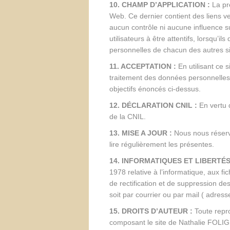
10. CHAMP D’APPLICATION :
La pr
Web. Ce dernier contient des liens v
aucun contrôle ni aucune influence s
utilisateurs à être attentifs, lorsqu’i
personnelles de chacun des autres site
11. ACCEPTATION :
En utilisant ce 
traitement des données personnelles
objectifs énoncés ci-dessus.
12. DÉCLARATION CNIL :
En vertu d
de la CNIL.
13. MISE A JOUR :
Nous nous réservo
lire régulièrement les présentes.
14. INFORMATIQUES ET LIBERTÉS
1978 relative à l’informatique, aux fi
de rectification et de suppression d
soit par courrier ou par mail ( adress
15. DROITS D’AUTEUR :
Toute repro
composant le site de Nathalie FOLIGN