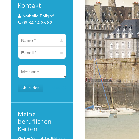
Kontakt
Nathalie Foligné
06 84 14 35 82
Name *
E-mail *
Message
Absenden
clear
Meine
beruflichen
Karten
Klicken Sie auf das Bild, um