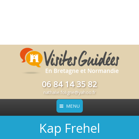
06 84 14 35 82
nathalie.foligne@yahoo.fr
MENU
Kap Frehel