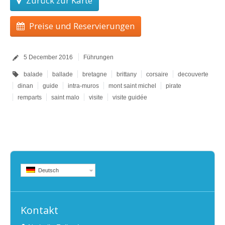
Zurück zur Karte
Preise und Reservierungen
5 December 2016
Führungen
balade
ballade
bretagne
brittany
corsaire
decouverte
dinan
guide
intra-muros
mont saint michel
pirate
remparts
saint malo
visite
visite guidée
Deutsch
Kontakt