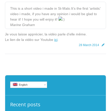
This is a short video i made in St-Malo.It’s the first ‘artistic’
video i made, if you have any opinion i would be glad to
hear it! I hope you will enjoy it!
Marine Graham
Je vous laisse apprécier, la vidéo parle d’elle même.
Le lien de la vidéo sur Youtube
ici
.
28 March 2014
English
Recent posts