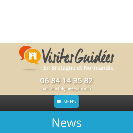
06 84 14 35 82
nathalie.foligne@yahoo.fr
MENU
News